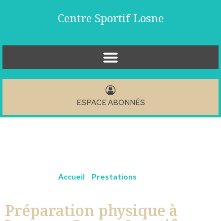
Centre Sportif Losne
ESPACE ABONNÉS
Vous êtes ici ›
Accueil
›
Prestations
›
Préparation
physique à Losne — Centre Sportif Losne
Préparation physique à