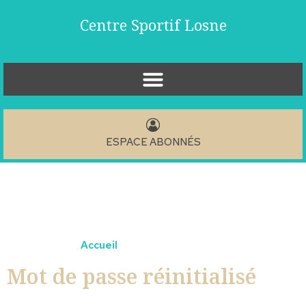
Centre Sportif Losne
ESPACE ABONNÉS
Vous êtes ici ›
Accueil
›
Mot de passe réinitialisé
Mot de passe réinitialisé